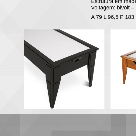
Estrutura em mad
Voltagem: bivolt –
A 79 L 96,5 P 183